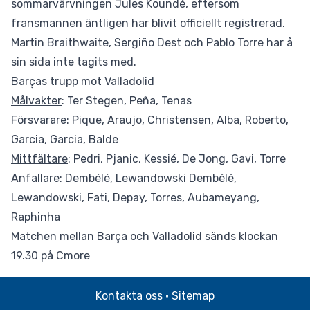
sommarvärvningen Jules Koundé, eftersom
fransmannen äntligen har blivit officiellt registrerad.
Martin Braithwaite, Sergiño Dest och Pablo Torre har å
sin sida inte tagits med.
Barças trupp mot Valladolid
Målvakter
: Ter Stegen, Peña, Tenas
Försvarare
: Pique, Araujo, Christensen, Alba, Roberto,
Garcia, Garcia, Balde
Mittfältare
: Pedri, Pjanic, Kessié, De Jong, Gavi, Torre
Anfallare
: Dembélé, Lewandowski Dembélé,
Lewandowski, Fati, Depay, Torres, Aubameyang,
Raphinha
Matchen mellan Barça och Valladolid sänds klockan
19.30 på
Cmore
Kontakta oss
·
Sitemap