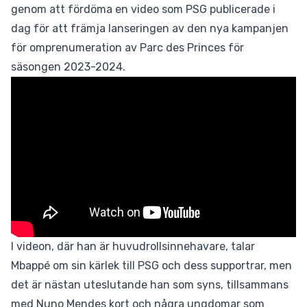
genom att fördöma en video som PSG publicerade i
dag för att främja lanseringen av den nya kampanjen
för omprenumeration av Parc des Princes för
säsongen 2023-2024.
I videon, där han är huvudrollsinnehavare, talar
Mbappé om sin kärlek till PSG och dess supportrar, men
det är nästan uteslutande han som syns, tillsammans
med Nuno Mendes kort och några ungdomar som