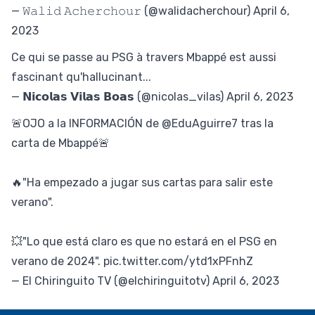
— 𝚆𝚊𝚕𝚒𝚍 𝙰𝚌𝚑𝚎𝚛𝚌𝚑𝚘𝚞𝚛 (@walidacherchour)
April 6,
2023
Ce qui se passe au PSG à travers Mbappé est aussi
fascinant qu'hallucinant...
— 𝗡𝗶𝗰𝗼𝗹𝗮𝘀 𝗩𝗶𝗹𝗮𝘀 𝗕𝗼𝗮𝘀 (@nicolas_vilas)
April 6, 2023
🚨OJO a la INFORMACIÓN de
@EduAguirre7
tras la
carta de Mbappé🚨
🔥"Ha empezado a jugar sus cartas para salir este
verano".
💥"Lo que está claro es que no estará en el PSG en
verano de 2024".
pic.twitter.com/ytd1xPFnhZ
— El Chiringuito TV (@elchiringuitotv)
April 6, 2023