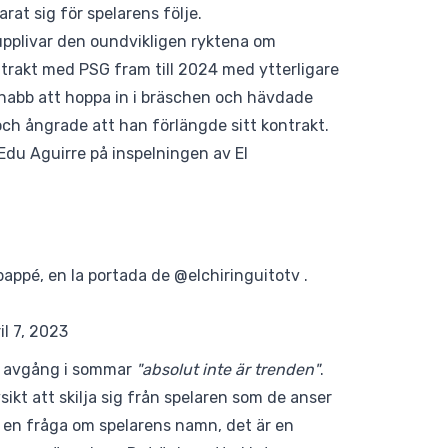
rat sig för spelarens följe.
upplivar den oundvikligen ryktena om
trakt med PSG fram till 2024 med ytterligare
 snabb att hoppa in i bräschen och hävdade
och ångrade att han förlängde sitt kontrakt.
 Edu Aguirre på inspelningen av El
appé, en la portada de
@elchiringuitotv
.
il 7, 2023
 avgång i sommar
"absolut inte är trenden"
.
sikt att skilja sig från spelaren som de anser
ara en fråga om spelarens namn, det är en