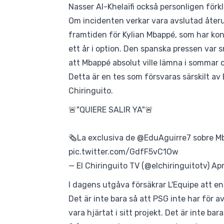
Nasser Al-Khelaïfi också personligen förkla
Om incidenten verkar vara avslutad åter
framtiden för Kylian Mbappé, som har kon
ett år i option. Den spanska pressen var
att Mbappé absolut ville lämna i sommar 
Detta är en tes som försvaras särskilt av
Chiringuito.
🚨"QUIERE SALIR YA"🚨
🗞️La exclusiva de
@EduAguirre7
sobre Mb
pic.twitter.com/GdfF5vC1Ow
— El Chiringuito TV (@elchiringuitotv)
Apr
I dagens utgåva försäkrar
L'Equipe
att en
Det är inte bara så att PSG inte har för av
vara hjärtat i sitt projekt. Det är inte b