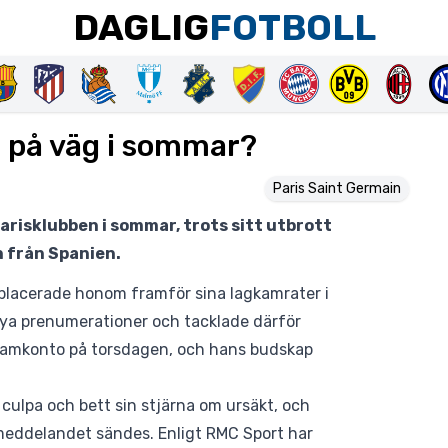
DAGLIG
FOTBOLL
 på väg i sommar?
Paris Saint Germain
arisklubben i sommar, trots sitt utbrott
 från Spanien.
placerade honom framför sina lagkamrater i
 nya prenumerationer och
tacklade därför
gramkonto på torsdagen, och hans budskap
 culpa och bett sin stjärna om ursäkt, och
omeddelandet sändes.
Enligt RMC Sport
har