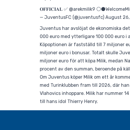
𝐎𝐅𝐅𝐈𝐂𝐈𝐀𝐋 ✅
@arekmilik9
⚪️⚫️
WelcomeMil
— JuventusFC (@juventusfc)
August 26
Juventus har avslöjat de ekonomiska detal
000 euro med ytterligare 100 000 euro i 
Köpoptionen är fastställd till 7 miljoner e
miljoner euro i bonusar. Totalt skulle Juv
miljoner euro för att köpa Milik, medan Na
procent av den summan, beroende på käl
Om Juventus köper Milik om ett år kommer
med Turinklubben fram till 2026, där ha
Vlahovics inhoppare. Milik har nummer 14
till hans idol Thierry Henry.