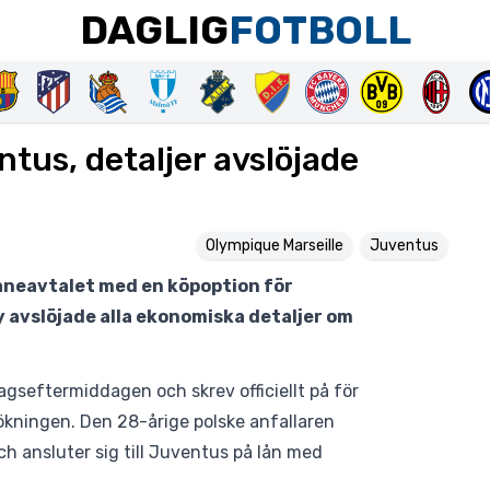
DAGLIG
FOTBOLL
entus, detaljer avslöjade
Olympique Marseille
Juventus
låneavtalet med en köpoption för
dy avslöjade alla ekonomiska detaljer om
dagseftermiddagen och skrev officiellt på för
ökningen. Den 28-årige polske anfallaren
h ansluter sig till Juventus på lån med