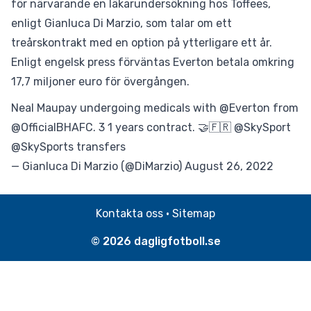
för närvarande en läkarundersökning hos Toffees,
enligt Gianluca Di Marzio, som talar om ett
treårskontrakt med en option på ytterligare ett år.
Enligt engelsk press förväntas Everton betala omkring
17,7 miljoner euro för övergången.
Neal
Maupay
undergoing medicals with
@Everton
from
@OfficialBHAFC
. 3 1 years contract. 🤝🇫🇷
@SkySport
@SkySports
transfers
— Gianluca Di Marzio (@DiMarzio)
August 26, 2022
Kontakta oss
·
Sitemap
© 2026
dagligfotboll.se